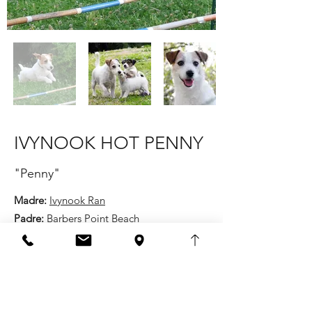
IVYNOOK HOT PENNY
"Penny"
Madre:
Ivynook Ran
Padre:
Barbers Point Beach
Altezza:
27 cm
Pelo:
broken
Pedigree
Penny è un cane dal carattere molto