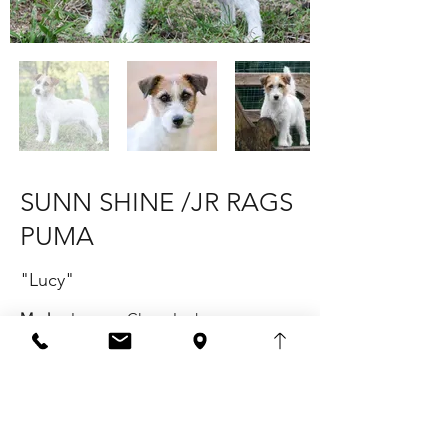
SUNN SHINE /JR RAGS
PUMA
"Lucy"
Madre:
Lemosa Classy Lady
Padre:
Hunters Pick / Jr Rags Puma
Altezza:
25 cm
Pelo:
ruvido
Pedigree