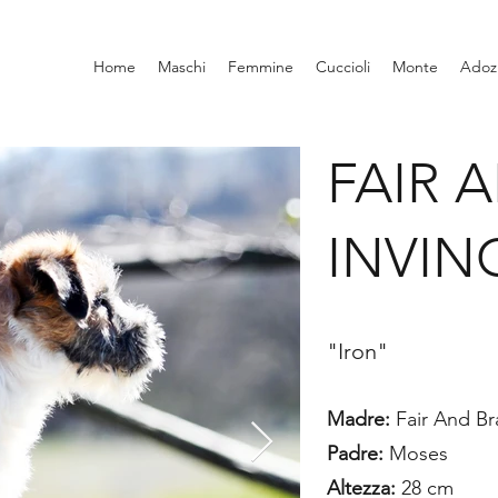
Home
Maschi
Femmine
Cuccioli
Monte
Adoz
FAIR 
INVIN
"Iron"
Madre:
Fair And Bra
Padre:
Moses
Altezza:
28 cm