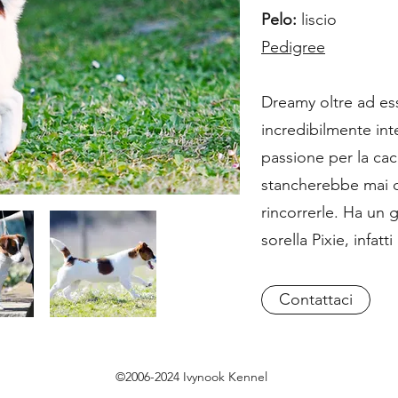
Pelo:
liscio
Pedigree
Dreamy oltre ad es
incredibilmente in
passione per la cacc
stancherebbe mai di
rincorrerle. Ha un 
sorella Pixie, infatt
Contattaci
©2006-2024 Ivynook Kennel