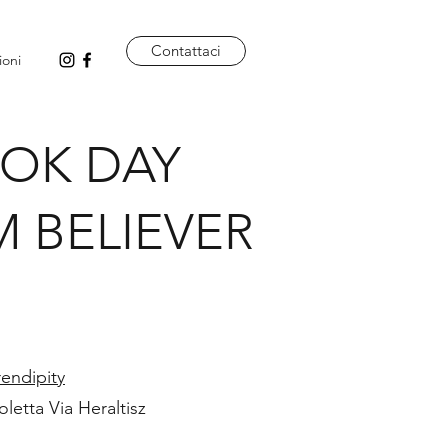
Contattaci
ioni
OK DAY
 BELIEVER
endipity
letta Via Heraltisz