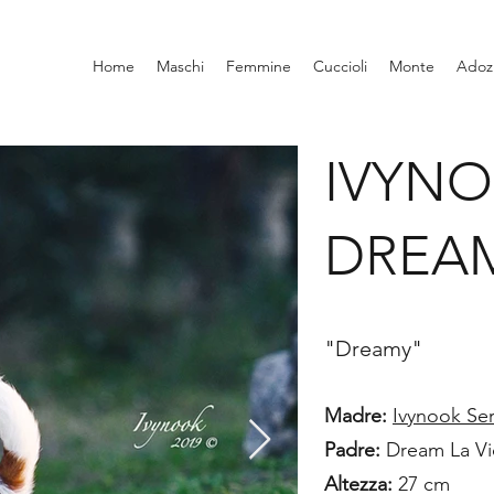
Home
Maschi
Femmine
Cuccioli
Monte
Adoz
IVYNO
DREAM
"Dreamy"
Madre:
Ivynook Ser
Padre:
Dream La Vio
Altezza:
27 cm